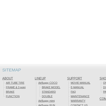
SITEMAP
ABOUT
LINEUP
SUPPORT
SH
AIR TUBE TIRE
AirBuggy COCO
MOVIE MANUAL
O
FRAME & 3 point
BRAKE MODEL
E-MANUAL
D
BRAKE
STANDARD
FAQ
P
FUNCTION
DOUBLE
MAINTENANCE
CO
AirBuggy mimi
WARRANTY
AirBuggy RUN
CONTACT US