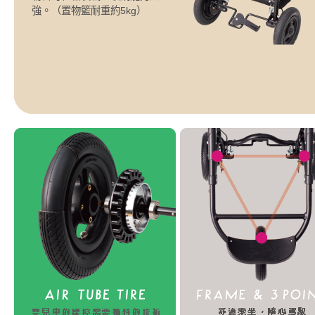
強。
（置物籃耐重約5kg）