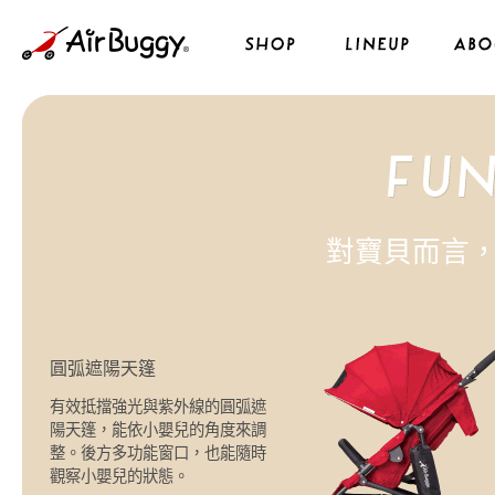
機能性｜エアバギーについて｜家族をもっと楽しむベビーカー
對寶貝而言
圓弧遮陽天篷
有效抵擋強光與紫外線的圓弧遮
陽天篷，能依小嬰兒的角度來調
整。後方多功能窗口，也能隨時
觀察小嬰兒的狀態。